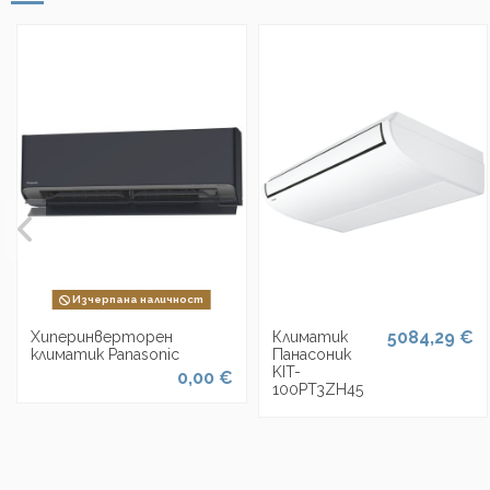
Изчерпана наличност
5084,29 €
Хиперинверторен
Климатик
климатик Panasonic
Панасоник
KIT-
0,00 €
100PT3ZH45