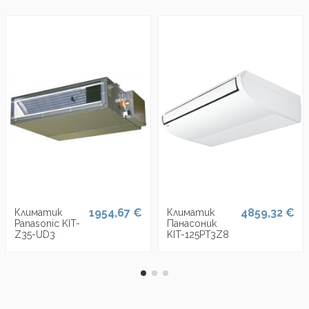
1954,67 €
4859,32 €
Климатик
Климатик
Panasonic KIT-
Панасоник
Z35-UD3
KIT-125PT3Z8