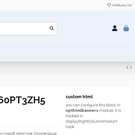
Любими (
0
)
60PT3ZH5
custom html
you can configure this block in
iqithtmlbanners
module. It is
hooked in
displayRightColumnProduct
hook.
но-подов монтаж Охлаждаща