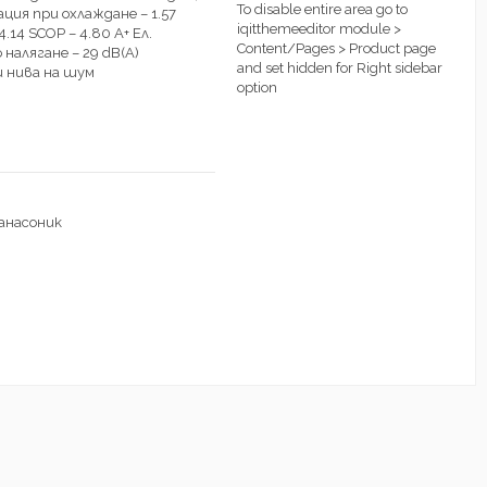
To disable entire area go to
мация при охлаждане – 1.57
iqitthemeeditor module >
.14 SCOP – 4.80 А+ Ел.
Content/Pages > Product page
 налягане – 29 dB(A)
and set hidden for Right sidebar
и нива на шум
option
анасоник