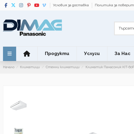
Условия за доставка
Политика за повери
Продукти
Услуги
За Нас
Начало
Климатици
Стенни климатици
Климатик Панасоник KIT-60