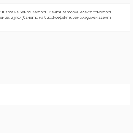
трукцията на вентилатори, вентилаторни електромотори,
нение, използването на високоефективен хладилен агент