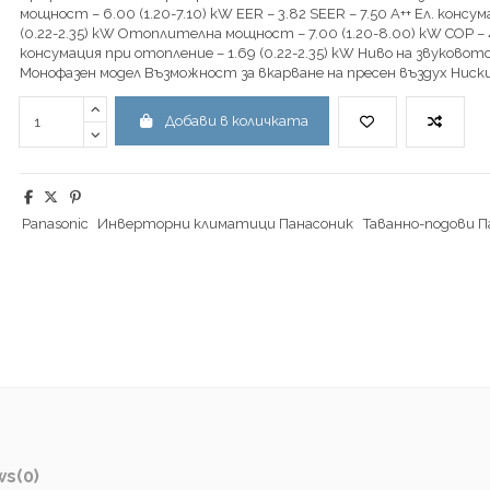
мощност – 6.00 (1.20-7.10) kW EER – 3.82 SEER – 7.50 А++ Ел. консу
(0.22-2.35) kW Oтоплителна мощност – 7.00 (1.20-8.00) kW COP – 4
консумация при отопление – 1.69 (0.22-2.35) kW Ниво на звуковото
Монофазен модел Възможност за вкарване на пресен въздух Ниск
Добави в количката
Panasonic
Инверторни климатици Панасоник
Таванно-подови П
ws
(0)