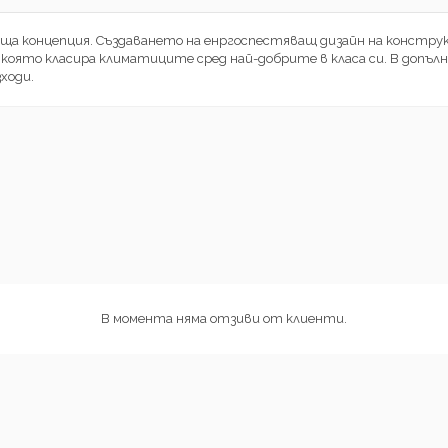
яваща концепция. Създаването на енргоспестяващ дизайн на конс
 която класира климатиците сред най-добрите в класа си. В допъл
ходи.
В момента няма отзиви от клиенти.