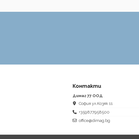
Контакти
Димаг 77 ООД
София ул.Козяк 11
+359877958500
office@dimag.bg