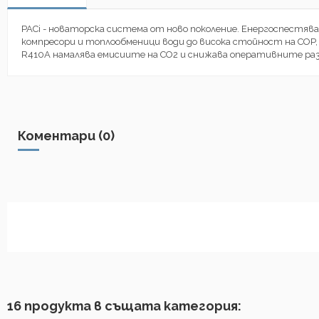
PACi - новаторска система от ново поколение. Енергоспест
компресори и топлообменици води до висока стойност на COP,
R410A намалява емисиите на CO2 и снижава оперативните раз
Коментари (0)
16 продукта в същата категория: