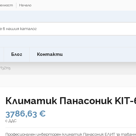
телност
Начало
Блог
Контакти
PT3ZH5
Климатик Панасоник KIT-
3786,63 €
с ДДС
Професионален инверторен климатик Панасоник ЕЛИТ за таван