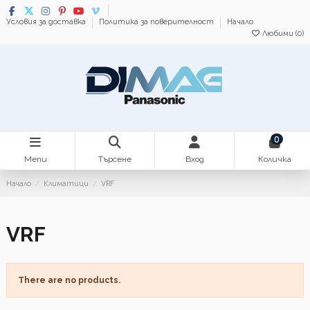
Условия за доставка
Политика за поверителност
Начало
Любими (
0
)
0
Menu
Търсене
Вход
Количка
Начало
Климатици
VRF
VRF
There are no products.