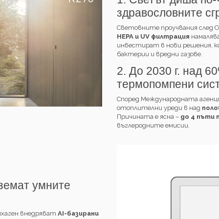
здравословните сг
Световните проучвания след C
HEPA и UV филтрация
намалява
инвестират в нови решения, ко
бактерии и вредни газове.
2. До 2030 г. над 
термопомпени сис
Според Международната агенц
отоплителни уреди в над
поло
Причината е ясна –
до 4 пъти
въглеродните емисии.
земат умните
енхаген внедряват
AI-базирани