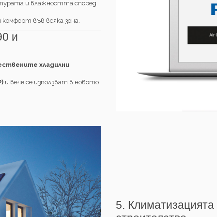
турата и влажността според
комфорт във всяка зона.
90 и
ствените хладилни
)
и вече се използват в новото
5. Климатизацията 