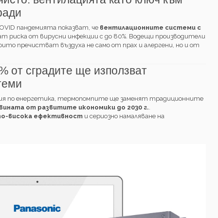
ради
OVID пандемията показват, че
вентилационните системи с
т риска от вирусни инфекции с до 80%. Водещи производители
ито пречистват въздуха не само от прах и алергени, но и от
60% от сградите ще използват
теми
ия по енергетика, термопомпите ще заменят традиционните
вината от развитите икономики до 2030 г.
.
 по-висока ефективност
и сериозно намаляване на