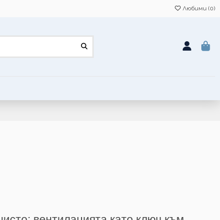
Любими (
0
)
чисто: вентилацията като ключ към