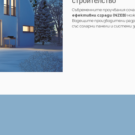
строителство
Съвременните проучвания соч
ефективни сгради (NZEB)
мож
Водещите производители раз
със соларни панели и системи з