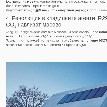
климатични мрежи
, които автоматично регулират темпера
броя на хората и времето на деня.
Резултатът –
до 35% по-нисък енергиен разход
и оптимален 
4. Революция в хладилните агенти: R2
CO
навлизат
масово
₂
След R32, следващата стъпка в екологичната еволюция са
есте
агенти
като пропан (R290) и въглероден диоксид (CO₂).
Те имат почти
нулев потенциал за глобално затопляне (GWP
поколение професионални системи в Европа и Азия.