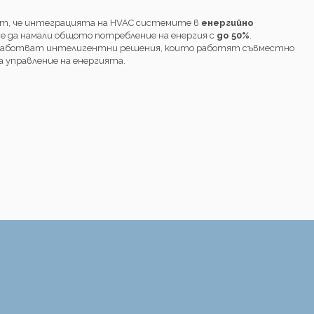
ат, че интеграцията на HVAC системите в
енергийно
е да намали общото потребление на енергия с
до 50%
.
работват интелигентни решения, които работят съвместно
а управление на енергията.