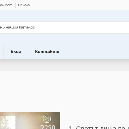
телност
Начало
Блог
Контакти
1. Светът диша по-