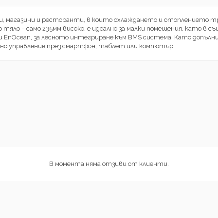
и, магазини и ресторанти, в които охлаждането и отоплението тря
о – само 235мм високо, е идеално за малки помещения, като в съ
 и EnOcean, за лесното интегриране към BMS система. Като допъл
ионно управление през смартфон, таблет или компютър.
В момента няма отзиви от клиенти.