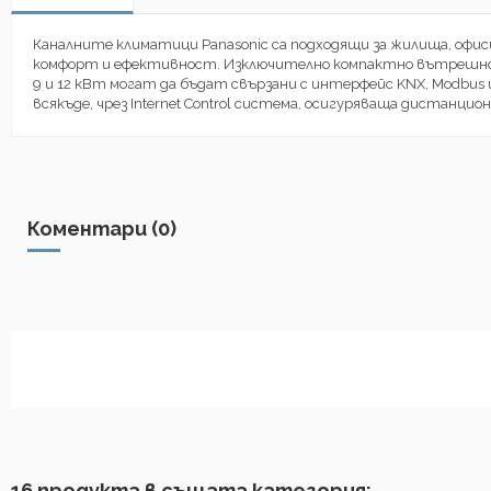
Каналните климатици Panasonic са подходящи за жилища, офис
комфорт и ефективност. Изключително компактно вътрешно тял
9 и 12 кВт могат да бъдат свързани с интерфейс KNX, Modbus
всякъде, чрез Internet Control система, осигуряваща дистанц
Коментари (0)
16 продукта в същата категория: