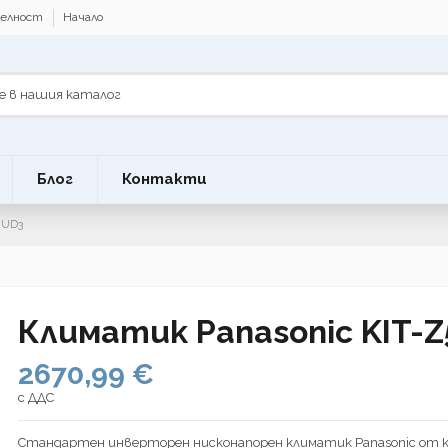
телност
Начало
Блог
Контакти
-UD3
Климатик Panasonic KIT-
2670,99 €
с ДДС
Стандартен инверторен нисконапорен климатик Panasonic от 