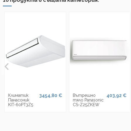
3454,80 €
403,92 €
Климатик
Вътрешно
Панасоник
тяло Panasonic
KIT-60PT3Z5
CS-Z25ZKEW