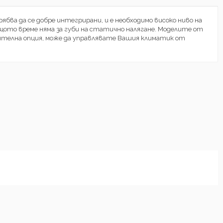
бва да се добре интегрирани, и е необходимо високо ниво на
щото време няма за губи на статично налягане. Моделите от
нителна опция, може да управлявате Вашия климатик от