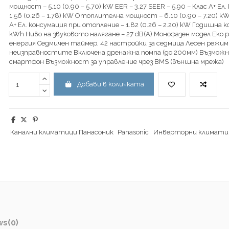
мощност – 5.10 (0.90 – 5.70) kW EER – 3.27 SEER – 5.90 – Клас А+ Е
1.56 (0.26 – 1.78) kW Oтоплителна мощност – 6.10 (0.90 – 7.20) kW 
А+ Ел. консумация при отопление – 1.82 (0.26 – 2.20) kW Годишна к
kWh Ниво на звуковото налягане – 27 dB(A) Монофазен модел Еко 
енергия Седмичен таймер, 42 настройки за седмица Лесен режим
неизправностите Включена дренажна помпа (до 200мм) Възможно
смартфон Възможност за управление чрез BMS (външна мрежа)
Добави в количката
Канални климатици Панасоник
Panasonic
Инверторни климатиц
ws
(0)