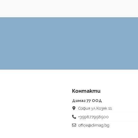
Контакти
Димаг 77 ООД
София ул.Козяк 11
+359877958500
office@dimag.bg