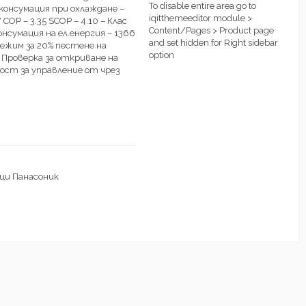
To disable entire area go to
л. консумация при охлаждане –
iqitthemeeditor module >
COP – 3.35 SCOP – 4.10 – Клас
Content/Pages > Product page
онсумация на ел.енергия – 1366
and set hidden for Right sidebar
режим за 20% пестене на
option
 Проверка за откриване на
ст за управление от чрез
и Панасоник