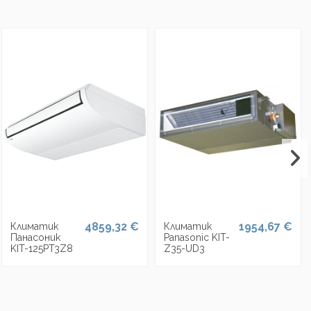
4859,32 €
1954,67 €
Климатик
Климатик
Панасоник
Panasonic KIT-
KIT-125PT3Z8
Z35-UD3