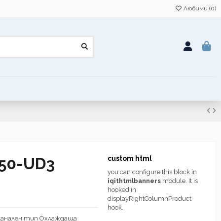
Любими (
0
)
Z50-UD3
custom html
you can configure this block in
iqithtmlbanners
module. It is
hooked in
displayRightColumnProduct
hook.
канален тип Охлаждаща